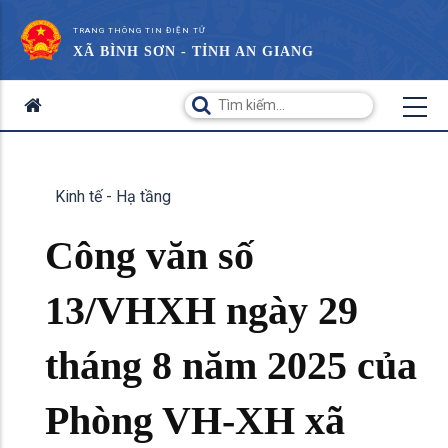
TRANG THÔNG TIN ĐIỆN TỬ
XÃ BÌNH SƠN - TỈNH AN GIANG
Kinh tế - Hạ tầng
Công văn số
13/VHXH ngày 29
tháng 8 năm 2025 của
Phòng VH-XH xã