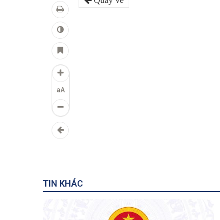
Quay về
aA
TIN KHÁC