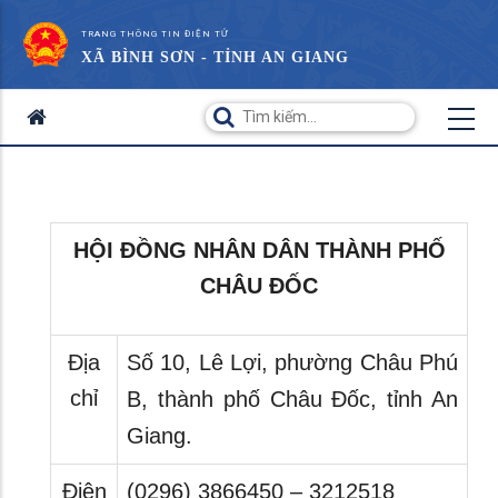
TRANG THÔNG TIN ĐIỆN TỬ
XÃ BÌNH SƠN - TỈNH AN GIANG
HỘI ĐỒNG NHÂN DÂN THÀNH PHỐ
CHÂU ĐỐC
Địa
Số 10, Lê Lợi, phường Châu Phú
chỉ
B, thành phố Châu Đốc, tỉnh An
Giang.
Điện
(0296) 3866450 – 3212518