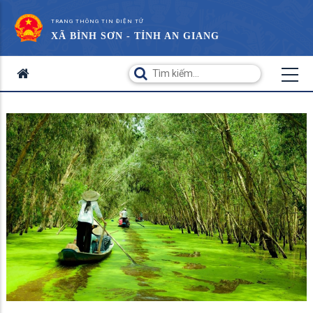
TRANG THÔNG TIN ĐIỆN TỬ
XÃ BÌNH SƠN - TỈNH AN GIANG