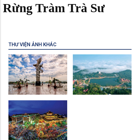
Rừng Tràm Trà Sư
THƯ VIỆN ẢNH KHÁC
Tượng Đài Cá BaSa
Khu Du Lịch Núi Cấm
Miếu Bà Chúa Xứ