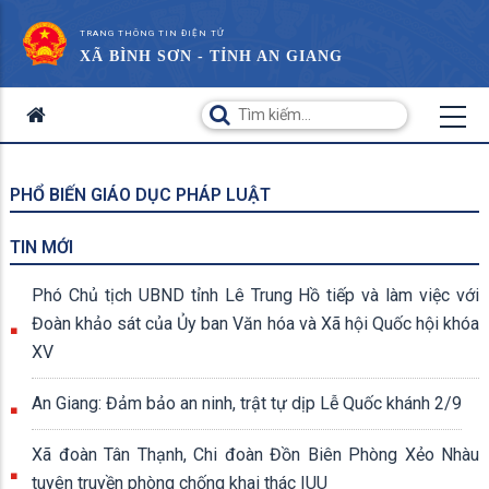
TRANG THÔNG TIN ĐIỆN TỬ
XÃ BÌNH SƠN - TỈNH AN GIANG
PHỔ BIẾN GIÁO DỤC PHÁP LUẬT
TIN MỚI
Phó Chủ tịch UBND tỉnh Lê Trung Hồ tiếp và làm việc với
Đoàn khảo sát của Ủy ban Văn hóa và Xã hội Quốc hội khóa
XV
An Giang: Đảm bảo an ninh, trật tự dịp Lễ Quốc khánh 2/9
Xã đoàn Tân Thạnh, Chi đoàn Đồn Biên Phòng Xẻo Nhàu
tuyên truyền phòng chống khai thác IUU