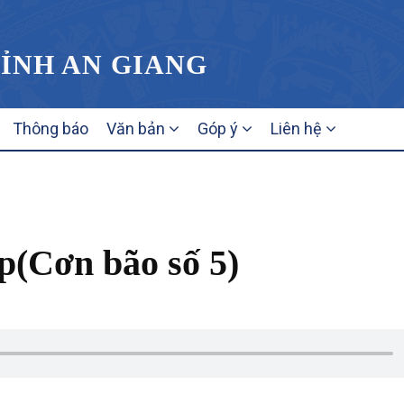
TỈNH AN GIANG
Thông báo
Văn bản
Góp ý
Liên hệ
́p(Cơn bão số 5)