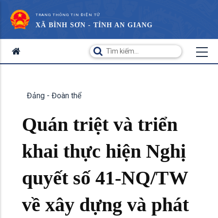
TRANG THÔNG TIN ĐIỆN TỬ
XÃ BÌNH SƠN - TỈNH AN GIANG
Đảng - Đoàn thể
Quán triệt và triển
khai thực hiện Nghị
quyết số 41-NQ/TW
về xây dựng và phát