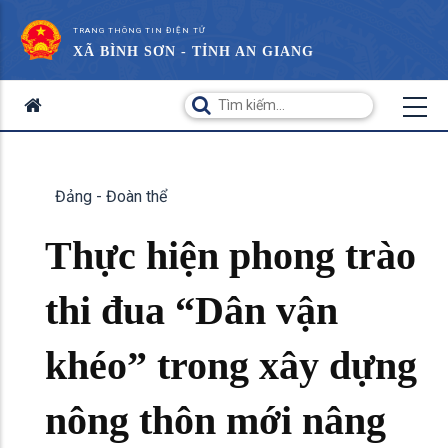
TRANG THÔNG TIN ĐIỆN TỬ
XÃ BÌNH SƠN - TỈNH AN GIANG
Đảng - Đoàn thể
Thực hiện phong trào
thi đua “Dân vận
khéo” trong xây dựng
nông thôn mới nâng