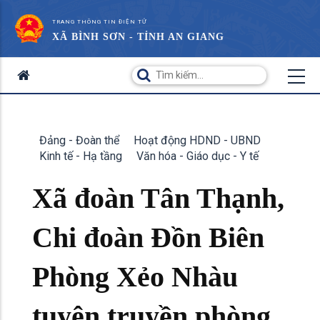
TRANG THÔNG TIN ĐIỆN TỬ
XÃ BÌNH SƠN - TỈNH AN GIANG
Đảng - Đoàn thể
Hoạt động HDND - UBND
Kinh tế - Hạ tầng
Văn hóa - Giáo dục - Y tế
Xã đoàn Tân Thạnh,
Chi đoàn Đồn Biên
Phòng Xẻo Nhàu
tuyên truyền phòng