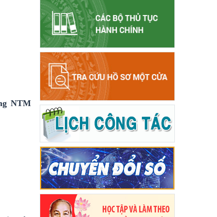
ựng NTM