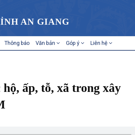
TỈNH AN GIANG
Thông báo
Văn bản
Góp ý
Liên hệ
hộ, ấp, tỗ, xã trong xây
M