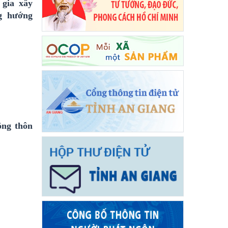
 gia xây
g hướng
ông thôn