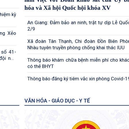
hóa và Xã hội Quốc hội khóa XV
nhiệm kỳ
An Giang: Đảm bảo an ninh, trật tự dịp Lễ Quố
2/9
òng Xẻo
Xã đoàn Tân Thạnh, Chi đoàn Đồn Biên Ph
Nhàu tuyên truyền phòng chống khai thác IUU
t số 41-
đội ngũ
Thông báo khám chữa bệnh miễn phí cho khá
có thẻ BHYT
Thông báo đăng ký tiêm vắc xin phòng Covid-1
VĂN HÓA - GIÁO DỤC - Y TẾ