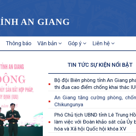
TỈNH AN GIANG
Thông báo
Văn bản
Góp ý
Liên hệ
TIN TỨC SỰ KIỆN NỔI BẬT
Bộ đội Biên phòng tỉnh An Giang ph
thi đua cao điểm chống khai thác I
An Giang tăng cường phòng, chố
Chikungunya
Phó Chủ tịch UBND tỉnh Lê Trung Hồ 
làm việc với Đoàn khảo sát của Ủy 
hóa và Xã hội Quốc hội khóa XV