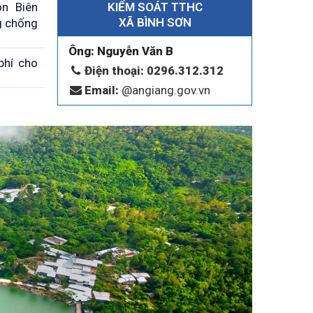
n Biên
KIỂM SOÁT TTHC
XÃ BÌNH SƠN
g chống
Ông: Nguyễn Văn B
phí cho
Điện thoại: 0296.312.312
Email:
@angiang.gov.vn
 phòng
o vệ An