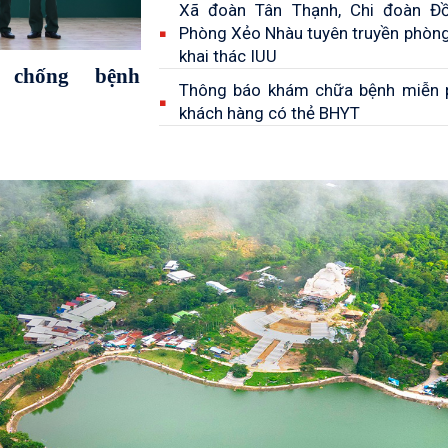
Xã đoàn Tân Thạnh, Chi đoàn Đồ
Phòng Xẻo Nhàu tuyên truyền phòn
khai thác IUU
 chống bệnh
Thông báo khám chữa bệnh miễn 
khách hàng có thẻ BHYT
Thông báo đăng ký tiêm vắc xin
Covid-19
Tổng kết "Phong trào toàn dân bả
ninh Tổ Quốc" năm 2021
Tết cổ truyền Chol Chnam Thmay