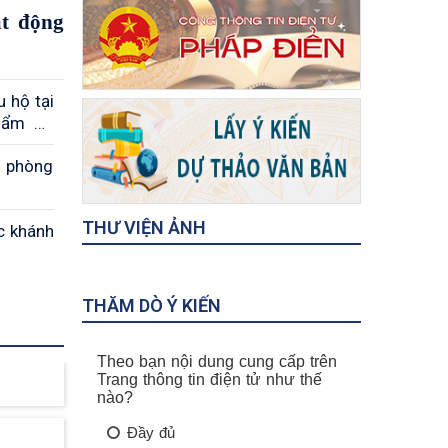
át động
 hộ tại
phẩm An
n phòng
THƯ VIỆN ẢNH
c khánh
THĂM DÒ Ý KIẾN