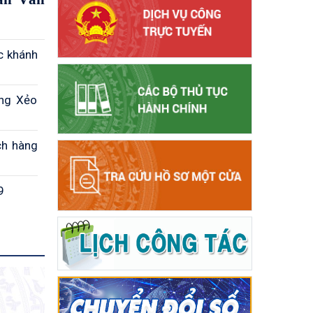
c khánh
òng Xẻo
ch hàng
9