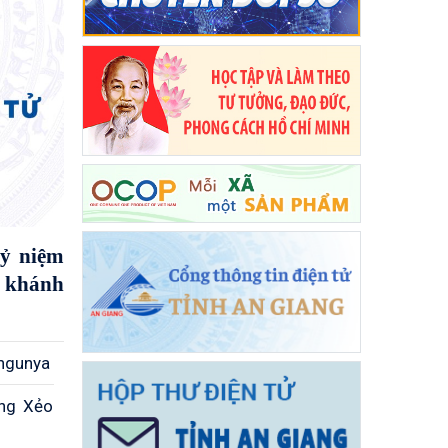
kỷ niệm
 khánh
ungunya
òng Xẻo