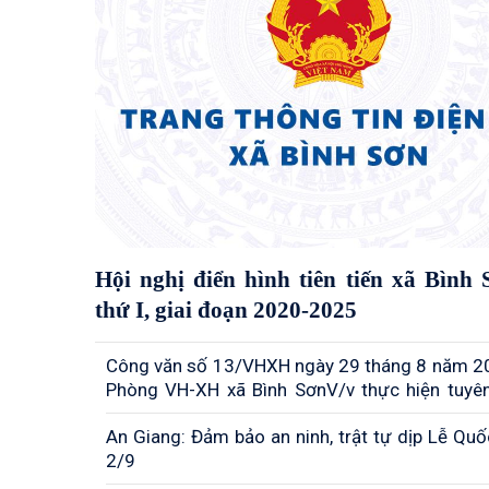
Hội nghị điển hình tiên tiến xã Bình 
thứ I, giai đoạn 2020-2025
Công văn số 13/VHXH ngày 29 tháng 8 năm 2
Phòng VH-XH xã Bình SơnV/v thực hiện tuyên
về việc sử dụng mẫu biểu trưng (logo) tuyên t
An Giang: Đảm bảo an ninh, trật tự dịp Lễ Quô
niệm 80 năm Cách mạng tháng Tám và Quố
2/9
02/9