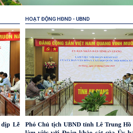
HOẠT ĐỘNG HĐND - UBND
dịp Lễ
Phó Chủ tịch UBND tỉnh Lê Trung Hồ 
làm việc với Đoàn khảo sát của Ủy 