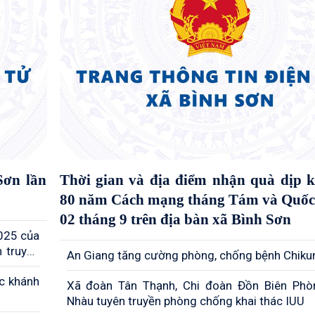
Sơn lần
Thời gian và địa điểm nhận quà dịp 
80 năm Cách mạng tháng Tám và Quốc
02 tháng 9 trên địa bàn xã Bình Sơn
025 của
 truyền
An Giang tăng cường phòng, chống bệnh Chik
ruyền Kỷ
́c khánh
c khánh
Xã đoàn Tân Thạnh, Chi đoàn Đồn Biên Ph
Nhàu tuyên truyền phòng chống khai thác IUU