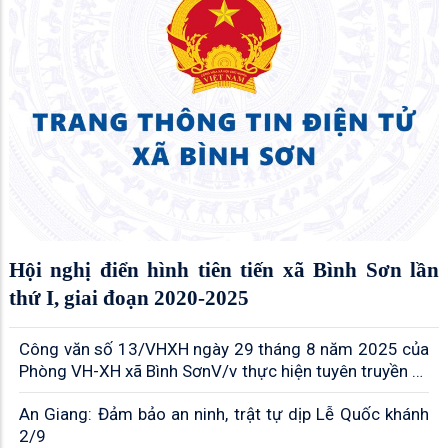
Hội nghị điển hình tiên tiến xã Bình Sơn lần
thứ I, giai đoạn 2020-2025
Công văn số 13/VHXH ngày 29 tháng 8 năm 2025 của
Phòng VH-XH xã Bình SơnV/v thực hiện tuyên truyền về
việc sử dụng mẫu biểu trưng (logo) tuyên truyền Kỷ
An Giang: Đảm bảo an ninh, trật tự dịp Lễ Quốc khánh
niệm 80 năm Cách mạng tháng Tám và Quốc khánh
2/9
02/9