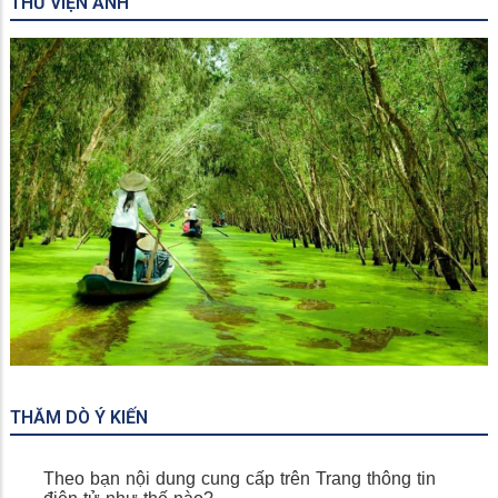
THƯ VIỆN ẢNH
Miếu Bà Chúa Xứ
THĂM DÒ Ý KIẾN