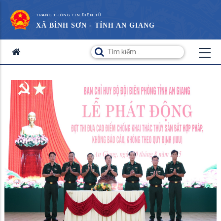
TRANG THÔNG TIN ĐIỆN TỬ
XÃ BÌNH SƠN - TỈNH AN GIANG