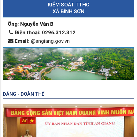
KIỂM SOÁT TTHC
XÃ BÌNH SƠN
Ông: Nguyễn Văn B
Điện thoại: 0296.312.312
Email:
@angiang.gov.vn
ĐẢNG - ĐOÀN THỂ