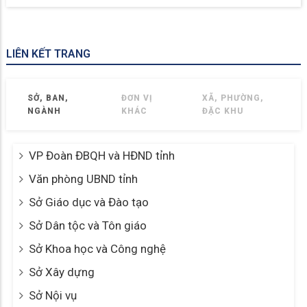
LIÊN KẾT TRANG
SỞ, BAN,
ĐƠN VỊ
XÃ, PHƯỜNG,
NGÀNH
KHÁC
ĐẶC KHU
VP Đoàn ĐBQH và HĐND tỉnh
Văn phòng UBND tỉnh
Sở Giáo dục và Đào tạo
Sở Dân tộc và Tôn giáo
Sở Khoa học và Công nghệ
Sở Xây dựng
Sở Nội vụ